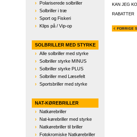
Polariserede solbriller
KAN JEG K
Solbriller i træ
RABATTER
Sport og Fiskeri
Klips på / Vip-op
SOLBRILLER MED STYRKE
Alle solbriller med styrke
Solbriller styrke MINUS
Solbriller styrke PLUS
Solbriller med Læsefelt
Sportsbriller med styrke
NAT-KØREBRILLER
Natkørebriller
Nat-kørebriller med styrke
Natkørebriller til briller
Fotokromiske Natkørebriller