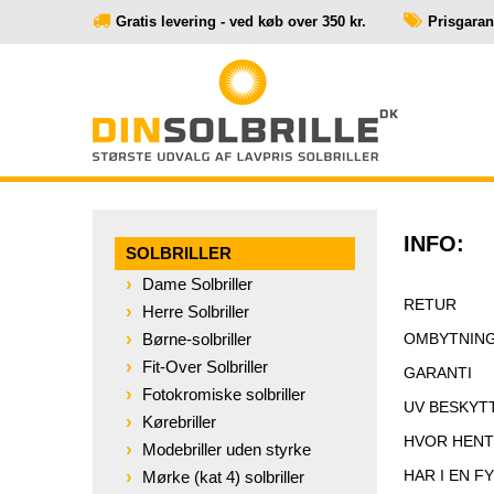
Gratis levering - ved køb over 350 kr.
Prisgaranti
INFO:
SOLBRILLER
Dame Solbriller
RETUR
Herre Solbriller
Børne-solbriller
OMBYTNIN
Fit-Over Solbriller
GARANTI
Fotokromiske solbriller
UV BESKYT
Kørebriller
HVOR HENT
Modebriller uden styrke
HAR I EN F
Mørke (kat 4) solbriller