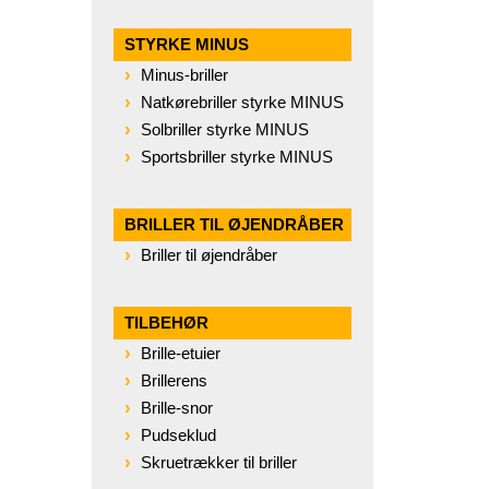
STYRKE MINUS
Minus-briller
Natkørebriller styrke MINUS
Solbriller styrke MINUS
Sportsbriller styrke MINUS
BRILLER TIL ØJENDRÅBER
Briller til øjendråber
TILBEHØR
Brille-etuier
Brillerens
Brille-snor
Pudseklud
Skruetrækker til briller