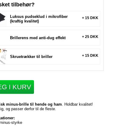
sket tilbehør?
Luksus pudseklud i mikrofiber
+ 15 DKK
(kraftig kvalitet)
+ 25 DKK
Brillerens med anti-dug effekt
+ 15 DKK
Skruetrækker til briller
G I KURV
isk minus-brille til hende og ham
. Holdbar kvalitet!
ig, og passer derfor til de fleste.
kationer:
 minus-styrke