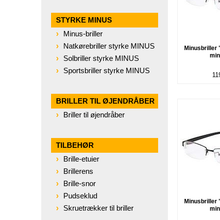
STYRKE MINUS
Minus-briller
Natkørebriller styrke MINUS
Minusbriller 
min
Solbriller styrke MINUS
Sportsbriller styrke MINUS
11
BRILLER TIL ØJENDRÅBER
Briller til øjendråber
TILBEHØR
Brille-etuier
Brillerens
Brille-snor
Pudseklud
Minusbriller 
Skruetrækker til briller
min