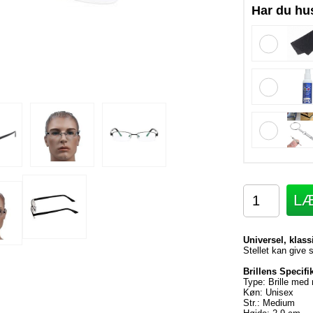
Har du hu
LÆ
Universel, klass
Stellet kan give s
Brillens Specifi
Type: Brille med
Køn: Unisex
Str.: Medium