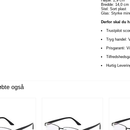
Højde: 2,9 cm
Bredde: 14,0 cm
Stel: Sort plast
Glas: Styrke min
Derfor skal du 
Trustpilot sco
Tryg handel: 
Prisgaranti: V
Tilfredshedsga
Hurtig Leveri
øbte også