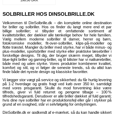
199,00
DKK
SOLBRILLER HOS DINSOLBRILLE.DK
Velkommen til DinSolbrille.dk – din komplette online destination
for briller og solbriller. Hos os finder du langt mere end et par
billige solbriller; vi tilbyder et omfattende sortiment af
kvalitetsbriller, der dækker alle tænkelige behov for hele familien.
Vælg mellem moderne solbriller til damer, herrer og børn,
fotokromiske modeller, fit‑over-solbriller, klips‑på-modeller og
flotte træstel. Mangler du briller med styrke, har vi både minus- og
plus‑modeller, sportsbriller med styrke eller praktiske læsebriller i
forskellige designs. Til dig, der bruger skærm meget, tilbyder vi
blue‑light briller og gaming-briller, og til bilister har vi natkørebriller,
både med og uden styrke. Vores produkter kombinerer kvalitet,
komfort og stil, og vi følger de seneste trends, så du altid kan
finde både det nyeste design og klassiske favoritter.
Vi lægger stor vægt på service og sikkerhed: du får hurtig levering
på 1‑2 hverdage og gratis fragt ved køb over 350 kr. samtidigt
med vores prisgaranti. Skulle du mod forventning ikke være
tilfreds, giver vi fuld returret og pengene tilbage – 100 %
tilfredshedsgaranti. Derudover er alle briller dækket af fuld garanti;
hvis dine nye solbriller har en produktionsfejl eller går i stykker på
grund af en svaghed, står vi selvfølgelig for ombytningen.
DinSolbrille.dk er godkendt af e‑mærket, så du kan handle sikkert