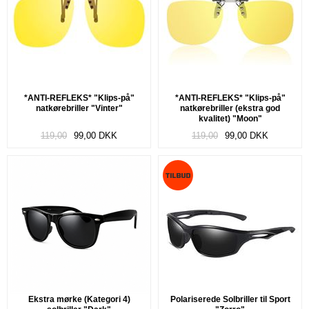
*ANTI-REFLEKS* "Klips-på"
*ANTI-REFLEKS* "Klips-på"
natkørebriller "Vinter"
natkørebriller (ekstra god
kvalitet) "Moon"
119,00
99,00
DKK
119,00
99,00
DKK
Ekstra mørke (Kategori 4)
Polariserede Solbriller til Sport