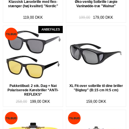
Klassisk Læsebrille med flex-
Øko-venlig Solbrille i ægte
stænger (høj kvalitet) "Nordic"
Vanlnødde-træ "Walnut"
119,00
DKK
199,00
179,00
DKK
Pakketilbud: 2 stk. Dag + Nat
XL Fit-over solbrille til dine briller
Polariserede Kørebriller *ANTI-
"Bigboy" (B:15 cm H:5 cm)
REFLEKS*
258,00
199,00
DKK
159,00
DKK