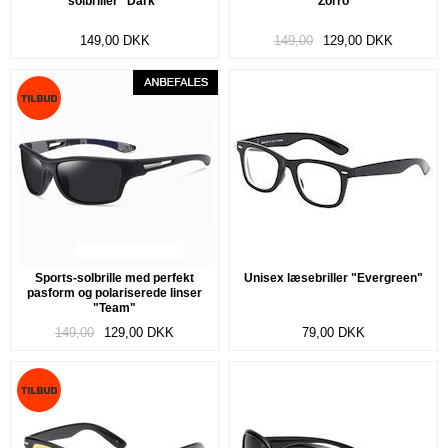
solbriller "Dark"
"Zorro"
149,00
DKK
149,00
129,00
DKK
Sports-solbrille med perfekt
Unisex læsebriller "Evergreen"
pasform og polariserede linser
"Team"
149,00
129,00
DKK
79,00
DKK