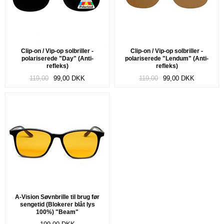
Clip-on / Vip-op solbriller -
Clip-on / Vip-op solbriller -
polariserede "Day" (Anti-
polariserede "Lendum" (Anti-
refleks)
refleks)
119,00
99,00
DKK
119,00
99,00
DKK
A-Vision Søvnbrille til brug før
sengetid (Blokerer blåt lys
100%) "Beam"