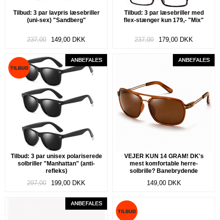
Tilbud: 3 par lavpris læsebriller
Tilbud: 3 par læsebriller med
(uni-sex) "Sandberg"
flex-stænger kun 179,- "Mix"
237,00
149,00
DKK
237,00
179,00
DKK
Tilbud: 3 par unisex polariserede
VEJER KUN 14 GRAM! DK's
solbriller "Manhattan" (anti-
mest komfortable herre-
refleks)
solbrille? Banebrydende
fleksibelt og ultra-let TR90 stel.
297,00
199,00
DKK
149,00
DKK
Polariserede linser. "Air"