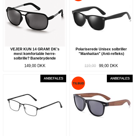
VEJER KUN 14 GRAM! DK's
Polariserede Unisex solbriller
mest komfortable herre-
"Manhattan" (Anti-refleks)
solbrille? Banebrydende
fleksibelt og ultra-let TR90 stel.
149,00
DKK
119,00
99,00
DKK
Polariserede linser. "Aktiv"