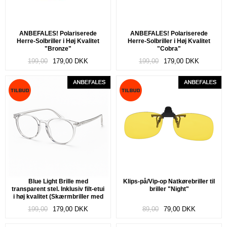
ANBEFALES! Polariserede
ANBEFALES! Polariserede
Herre-Solbriller i Høj Kvalitet
Herre-Solbriller i Høj Kvalitet
"Bronze"
"Cobra"
199,00
179,00
DKK
199,00
179,00
DKK
Blue Light Brille med
Klips-på/Vip-op Natkørebriller til
transparent stel. Inklusiv filt-etui
briller "Night"
i høj kvalitet (Skærmbriller med
blåt lys filter) "Diamond"
199,00
179,00
DKK
89,00
79,00
DKK