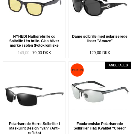
NYHED! Natkørebrille og
Dame solbrille med polariserede
Solbrille i én brille. Glas bliver
linser "Amaze"
mørke i solen (Fotokromiske
glas) "Convert"
149,00
79,00
DKK
129,00
DKK
Polariserede Herre-Solbriller i
Fotokromiske Polariserede
Maskulint Design "Van" (Anti-
Solbriller i Høj Kvalitet "Creed"
refleks)