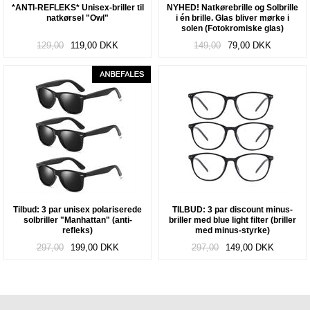
*ANTI-REFLEKS* Unisex-briller til
NYHED! Natkørebrille og Solbrille
natkørsel "Owl"
i én brille. Glas bliver mørke i
solen (Fotokromiske glas)
"Convert"
129,00
119,00
DKK
149,00
79,00
DKK
Tilbud: 3 par unisex polariserede
TILBUD: 3 par discount minus-
solbriller "Manhattan" (anti-
briller med blue light filter (briller
refleks)
med minus-styrke)
297,00
199,00
DKK
297,00
149,00
DKK