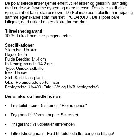
De polariserede linser fjerner effektivt reflekser og genskin, samtidig
med at de gør farverne dybere og mere intense. Det giver ro til dine
øjne, samt et langt skarpere syn. De Polariserede solbriller har nøjagtig
samme egenskaber som mærket "POLAROID". Du slipper bare
billigere, da du ikke betaler ekstra for mærket.
Tilfredshedsgaranti:
100% Tilfredshed eller pengene retur
Specifikationer
Størrelse: Unisize
Højde: 5 cm
Fulde Bredde: 14,4 cm
Indvendig bredde: 14,2 cm
Type: Unisex solbriller
Køn: Unisex
Stel: Sort blank plast
Glas: Polariserede sorte linser
Beskyttelse: UV400 (Fuld UVA og UVB beskyttelse)
--------------------------------------------------------------------------------
Derfor skal du handle hos os:
Trustpilot score: 5 stjerner: "Fremragende"
Tryg handel: Vores shop er E-mærket
Prisgaranti: Vi udbetaler differencen
Tilfredshedsgaranti: Fuld tilfredshed eller pengene tilbage!