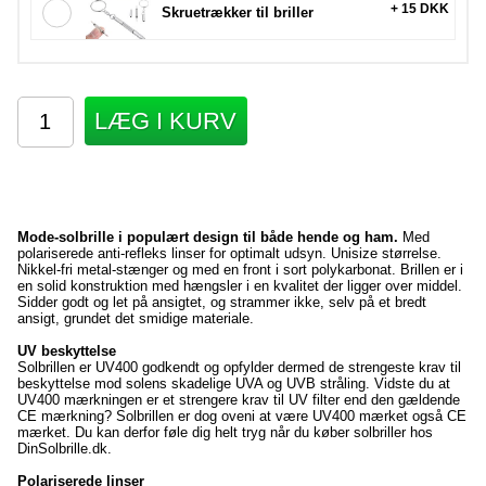
+ 15 DKK
Skruetrækker til briller
LÆG I KURV
Mode-solbrille i populært design til både hende og ham.
Med
polariserede anti-refleks linser for optimalt udsyn. Unisize størrelse.
Nikkel-fri metal-stænger og med en front i sort polykarbonat. Brillen er i
en solid konstruktion med hængsler i en kvalitet der ligger over middel.
Sidder godt og let på ansigtet, og strammer ikke, selv på et bredt
ansigt, grundet det smidige materiale.
UV beskyttelse
Solbrillen er UV400 godkendt og opfylder dermed de strengeste krav til
beskyttelse mod solens skadelige UVA og UVB stråling. Vidste du at
UV400 mærkningen er et strengere krav til UV filter end den gældende
CE mærkning? Solbrillen er dog oveni at være UV400 mærket også CE
mærket. Du kan derfor føle dig helt tryg når du køber solbriller hos
DinSolbrille.dk.
Polariserede linser