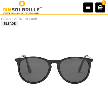
0
Forside
»
APTC - no power
TILBAGE