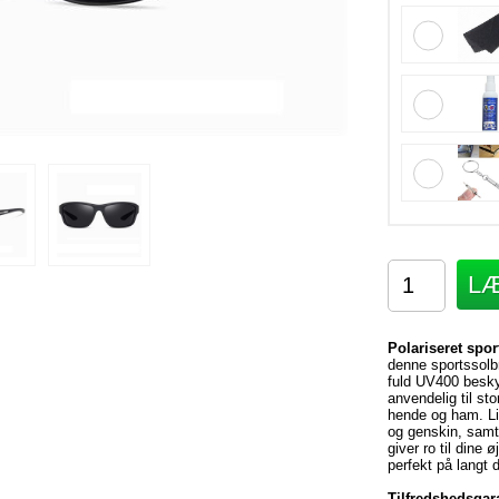
LÆ
Polariseret spo
denne sportssolbr
fuld UV400 besky
anvendelig til sto
hende og ham. Lin
og genskin, samt
giver ro til dine
perfekt på langt d
Tilfredshedsgara