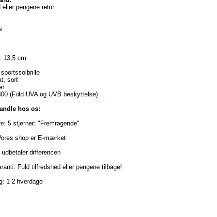
 eller pengene retur
e
: 13,5 cm
sportssolbrille
t, sort
er
400 (Fuld UVA og UVB beskyttelse)
--------------------------------------------------------
handle hos os:
re: 5 stjerner: "Fremragende"
Vores shop er E-mærket
i udbetaler differencen
ranti: Fuld tilfredshed eller pengene tilbage!
ng: 1-2 hverdage