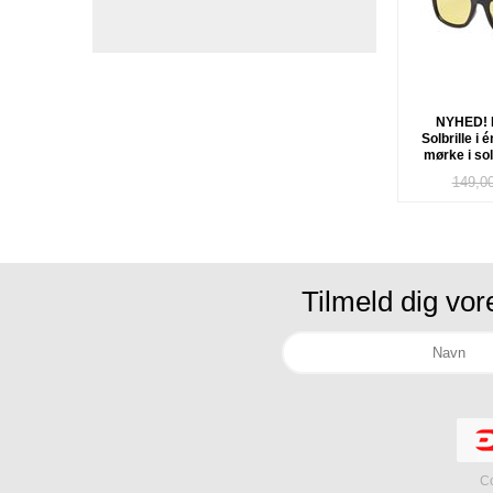
NYHED! N
Solbrille i é
mørke i so
glas
149,0
Tilmeld dig vo
Co