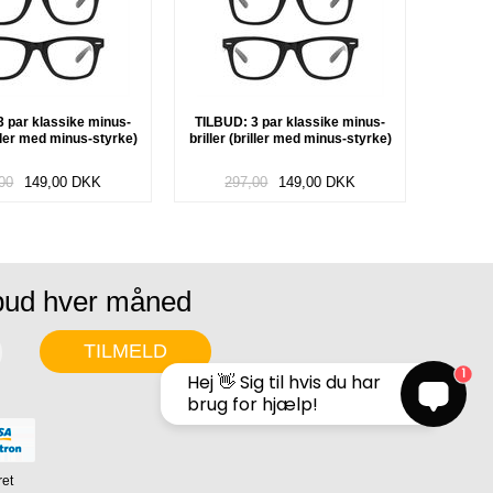
 par klassike minus-
TILBUD: 3 par klassike minus-
riller med minus-styrke)
briller (briller med minus-styrke)
00
149,00
DKK
297,00
149,00
DKK
lbud hver måned
1
Hej 👋 Sig til hvis du har
brug for hjælp!
ret