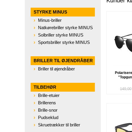
Kunder k
STYRKE MINUS
Minus-briller
Natkørebriller styrke MINUS
Solbriller styrke MINUS
Sportsbriller styrke MINUS
BRILLER TIL ØJENDRÅBER
Briller til øjendråber
Polarisered
"Topgun"
TILBEHØR
149,00
Brille-etuier
Brillerens
Brille-snor
Pudseklud
Skruetrækker til briller