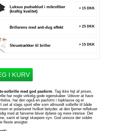
Luksus pudseklud i mikrofiber
+ 15 DKK
(kraftig kvalitet)
+ 25 DKK
Brillerens med anti-dug effekt
+ 15 DKK
Skruetrækker til briller
G I KURV
rts-solbrille med god pasform
. Tag ikke fejl af prisen,
ille har nogle virkelig gode egenskaber. Udover at have
ttelse, har den også en pasform i topklasse og er
rt set al slags sport eller som allroundt solbrille til både
sen er polariseret hvilket betyder, at den fjerner reflekser
idig med at farverne bliver dybere og mere intense. Det
 øjne, samt et langt skarpere syn. God unisize der siddre
e fleste ansigter.
nti: