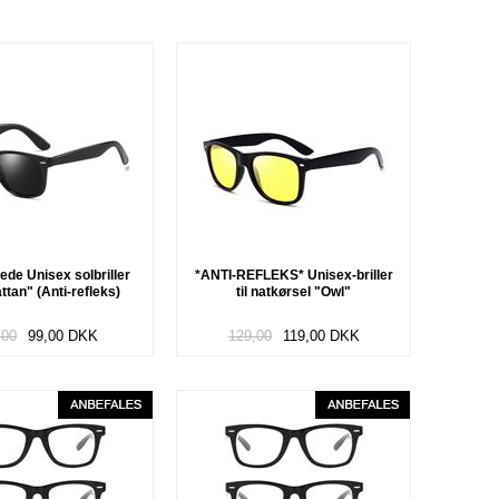
ede Unisex solbriller
*ANTI-REFLEKS* Unisex-briller
tan" (Anti-refleks)
til natkørsel "Owl"
,00
99,00
DKK
129,00
119,00
DKK