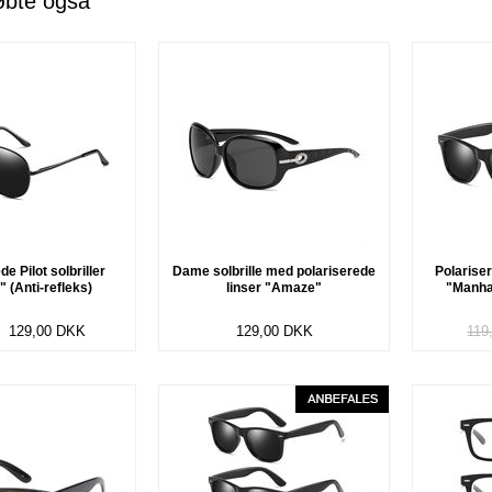
øbte også
e Pilot solbriller
Dame solbrille med polariserede
Polariser
 (Anti-refleks)
linser "Amaze"
"Manhat
129,00
DKK
129,00
DKK
119