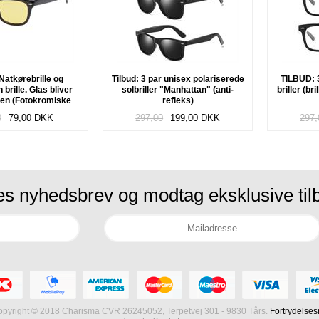
atkørebrille og
Tilbud: 3 par unisex polariserede
TILBUD: 3
n brille. Glas bliver
solbriller "Manhattan" (anti-
briller (b
len (Fotokromiske
refleks)
) "Convert"
0
79,00
DKK
297,00
199,00
DKK
297,
res nyhedsbrev og modtag eksklusive ti
pyright © 2018 Charisma CVR 26245052, Terpetvej 301 - 9830 Tårs.
Fortrydelses