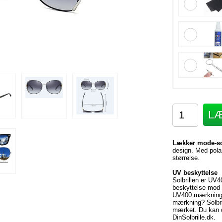
LÆ
Lækker mode-solb
design. Med polar
størrelse.
UV beskyttelse
Solbrillen er UV4
beskyttelse mod 
UV400 mærkningen
mærkning? Solbr
mærket. Du kan de
DinSolbrille.dk.