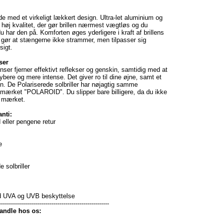
e med et virkeligt lækkert design. Ultra-let aluminium og
høj kvalitet, der gør brillen nærmest vægtløs og du
u har den på. Komforten øges yderligere i kraft af brillens
r gør at stængerne ikke strammer, men tilpasser sig
sigt.
ser
inser fjerner effektivt reflekser og genskin, samtidig med at
ybere og mere intense. Det giver ro til dine øjne, samt et
n. De Polariserede solbriller har nøjagtig samme
ærket "POLAROID". Du slipper bare billigere, da du ikke
r mærket.
nti:
 eller pengene retur
e
 solbriller
ld UVA og UVB beskyttelse
--------------------------------------------------------
handle hos os: