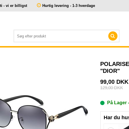
 - vi er billigst
Hurtig levering - 1-3 hverdage
POLARISE
"DIOR"
99,00
DKK
129,00
DKK
På Lager
Har du hu