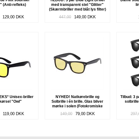
e Pilot solbriller
TILBUD: 3 par Blue Light Briller
Dame solbr
 (Anti-refleks)
med transparent stel "Glitter"
l
(Skærmbriller med blåt lys filter)
129,00
DKK
447,00
149,00
DKK
KS* Unisex-briller
NYHED! Natkørebrille og
Tilbud: 3 
tkørsel "Owl"
Solbrille i én brille. Glas bliver
solbrill
mørke i solen (Fotokromiske
glas) "Convert"
119,00
DKK
149,00
79,00
DKK
297,