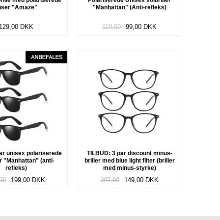
ille med polariserede
Polariserede Unisex solbriller
inser "Amaze"
"Manhattan" (Anti-refleks)
129,00
DKK
119,00
99,00
DKK
par unisex polariserede
TILBUD: 3 par discount minus-
er "Manhattan" (anti-
briller med blue light filter (briller
refleks)
med minus-styrke)
00
199,00
DKK
297,00
149,00
DKK