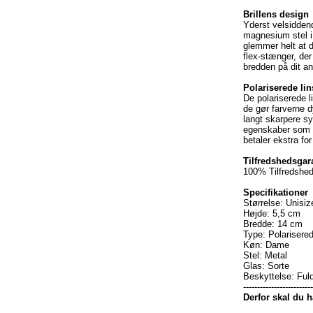
Brillens design
Yderst velsiddend
magnesium stel i 
glemmer helt at d
flex-stænger, de
bredden på dit an
Polariserede lin
De polariserede l
de gør farverne d
langt skarpere sy
egenskaber som m
betaler ekstra fo
Tilfredshedsgara
100% Tilfredshed
Specifikationer
Størrelse: Unisiz
Højde: 5,5 cm
Bredde: 14 cm
Type: Polariserede
Køn: Dame
Stel: Metal
Glas: Sorte
Beskyttelse: Fu
------------------------
Derfor skal du 