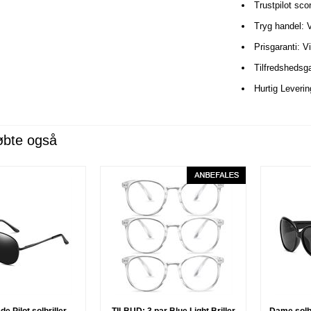
Trustpilot sco
Tryg handel: 
Prisgaranti: V
Tilfredshedsga
Hurtig Leveri
øbte også