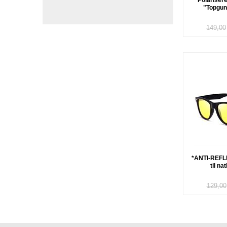
Polarisered
"Topgun"
149,00
*ANTI-REFLE
til na
129,00