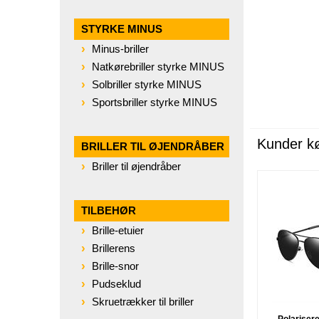
STYRKE MINUS
Minus-briller
Natkørebriller styrke MINUS
Solbriller styrke MINUS
Sportsbriller styrke MINUS
Kunder k
BRILLER TIL ØJENDRÅBER
Briller til øjendråber
TILBEHØR
Brille-etuier
Brillerens
Brille-snor
Pudseklud
Skruetrækker til briller