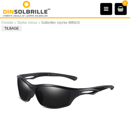
0
Forside
»
Styrke minus
»
Solbriller styrke MINUS
TILBAGE