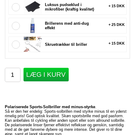
Luksus pudseklud i
+ 15 DKK
mikrofiber (kraftig kvalitet)
Brillerens med anti-dug
+ 25 DKK
effekt
+ 15 DKK
Skruetrækker til briller
LÆG I KURV
Polariserede Sports-Solbriller med minus-styrke
.
Så er den her endelig: Sports-solbrillen med styrke minus til en yderst
rimelig pris! God optisk kvalitet. Skøn sportsbrille med god pasform.
Kan anbefales til cykling eller anden sport eller som allround solbrille.
De polariserede linser fjerner effektivt reflekser og genskin, samtidig
med at de gør farverne dybere og mere intense. Det giver ro til dine
øjne, samt et langt skarpere syn.