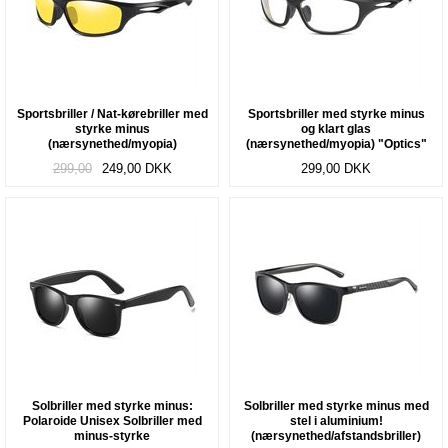
Sportsbriller / Nat-kørebriller med
Sportsbriller med styrke minus
styrke minus
og klart glas
(nærsynethed/myopia)
(nærsynethed/myopia) "Optics"
"Clearview"
299,00
249,00
DKK
299,00
DKK
Solbriller med styrke minus:
Solbriller med styrke minus med
Polaroide Unisex Solbriller med
stel i aluminium!
minus-styrke
(nærsynethed/afstandsbriller)