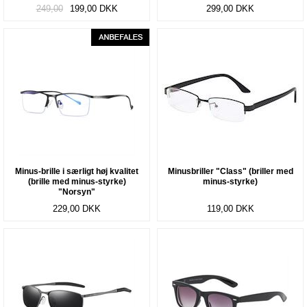
(nærsynethed/myopia) "Allstar"
"HQ"
249,00
199,00
DKK
299,00
DKK
Minus-brille i særligt høj kvalitet
Minusbriller "Class" (briller med
(brille med minus-styrke)
minus-styrke)
"Norsyn"
229,00
DKK
119,00
DKK