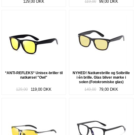
129,00
DKK
119,00
99,00
DKK
*ANTI-REFLEKS* Unisex-briller til
NYHED! Natkørebrille og Solbrille
natkørsel "Owl"
i én brille. Glas bliver mørke i
solen (Fotokromiske glas)
"Convert"
129,00
119,00
DKK
149,00
79,00
DKK