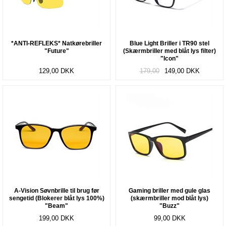
*ANTI-REFLEKS* Natkørebriller
Blue Light Briller i TR90 stel
"Future"
(Skærmbriller med blåt lys filter)
"Icon"
129,00
DKK
179,00
149,00
DKK
A-Vision Søvnbrille til brug før
Gaming briller med gule glas
sengetid (Blokerer blåt lys 100%)
(skærmbriller mod blåt lys)
"Beam"
"Buzz"
199,00
DKK
99,00
DKK