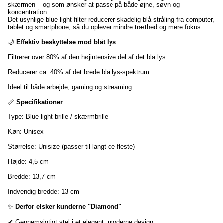
skærmen – og som ønsker at passe på både øjne, søvn og
koncentration.
Det usynlige blue light-filter reducerer skadelig blå stråling fra computer,
tablet og smartphone, så du oplever mindre træthed og mere fokus.
🌙
Effektiv beskyttelse mod blåt lys
Filtrerer over 80% af den højintensive del af det blå lys
Reducerer ca. 40% af det brede blå lys-spektrum
Ideel til både arbejde, gaming og streaming
📏
Specifikationer
Type: Blue light brille / skærmbrille
Køn: Unisex
Størrelse: Unisize (passer til langt de fleste)
Højde: 4,5 cm
Bredde: 13,7 cm
Indvendig bredde: 13 cm
✨
Derfor elsker kunderne "Diamond"
✔ Gennemsigtigt stel i et elegant, moderne design