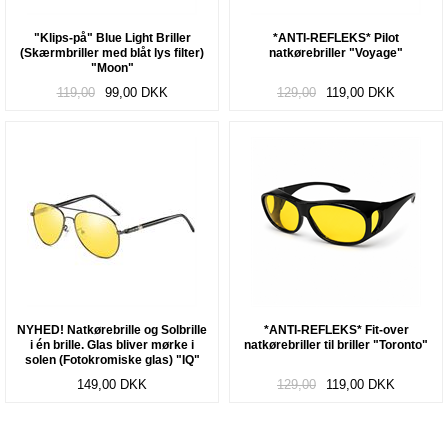
"Klips-på" Blue Light Briller
*ANTI-REFLEKS* Pilot
(Skærmbriller med blåt lys filter)
natkørebriller "Voyage"
"Moon"
119,00
99,00
DKK
129,00
119,00
DKK
NYHED! Natkørebrille og Solbrille
*ANTI-REFLEKS* Fit-over
i én brille. Glas bliver mørke i
natkørebriller til briller "Toronto"
solen (Fotokromiske glas) "IQ"
149,00
DKK
129,00
119,00
DKK