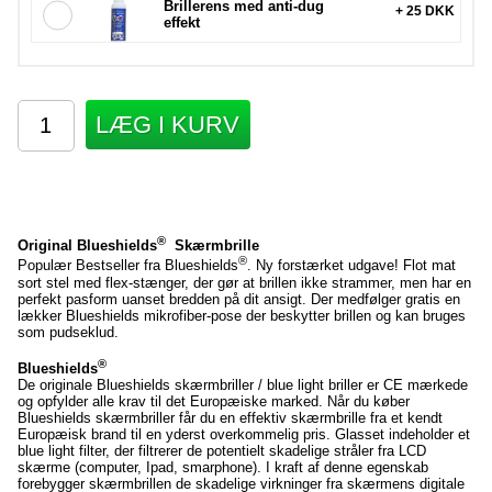
Brillerens med anti-dug
+ 25 DKK
effekt
LÆG I KURV
®
Original Blueshields
Skærmbrille
®
Populær Bestseller fra Blueshields
. Ny forstærket udgave! Flot mat
sort stel med flex-stænger, der gør at brillen ikke strammer, men har en
perfekt pasform uanset bredden på dit ansigt. Der medfølger gratis en
lækker Blueshields mikrofiber-pose der beskytter brillen og kan bruges
som pudseklud.
®
Blueshields
De originale Blueshields skærmbriller / blue light briller er CE mærkede
og opfylder alle krav til det Europæiske marked. Når du køber
Blueshields skærmbriller får du en effektiv skærmbrille fra et kendt
Europæisk brand til en yderst overkommelig pris. Glasset indeholder et
blue light filter, der filtrerer de potentielt skadelige stråler fra LCD
skærme (computer, Ipad, smarphone). I kraft af denne egenskab
forebygger skærmbrillen de skadelige virkninger fra skærmens digitale