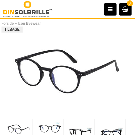
0
Forside
»
Icon Eyewear
TILBAGE