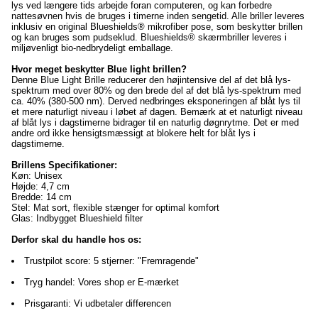
lys ved længere tids arbejde foran computeren, og kan forbedre
nattesøvnen hvis de bruges i timerne inden sengetid. Alle briller leveres
inklusiv en original Blueshields® mikrofiber pose, som beskytter brillen
og kan bruges som pudseklud. Blueshields® skærmbriller leveres i
miljøvenligt bio-nedbrydeligt emballage.
Hvor meget beskytter Blue light brillen?
Denne Blue Light Brille reducerer den højintensive del af det blå lys-
spektrum med over 80% og den brede del af det blå lys-spektrum med
ca. 40% (380-500 nm). Derved nedbringes eksponeringen af blåt lys til
et mere naturligt niveau i løbet af dagen. Bemærk at et naturligt niveau
af blåt lys i dagstimerne bidrager til en naturlig døgnrytme. Det er med
andre ord ikke hensigtsmæssigt at blokere helt for blåt lys i
dagstimerne.
Brillens Specifikationer:
Køn: Unisex
Højde: 4,7 cm
Bredde: 14 cm
Stel: Mat sort, flexible stænger for optimal komfort
Glas: Indbygget Blueshield filter
Derfor skal du handle hos os:
Trustpilot score: 5 stjerner: "Fremragende"
Tryg handel: Vores shop er E-mærket
Prisgaranti: Vi udbetaler differencen