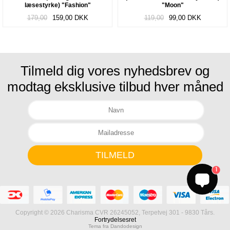
læsestyrke) "Fashion"
"Moon"
179,00
159,00
DKK
119,00
99,00
DKK
Tilmeld dig vores nyhedsbrev og
modtag eksklusive tilbud hver måned
1
Copyright © 2026 Charisma CVR 26245052, Terpetvej 301 - 9830 Tårs.
Fortrydelsesret
Tema fra Dandodesign