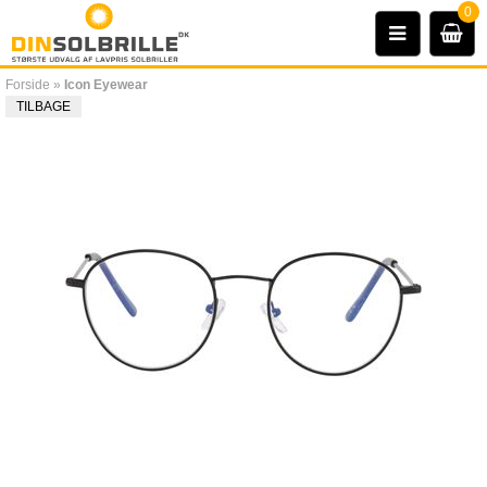
0
Forside
»
Icon Eyewear
TILBAGE