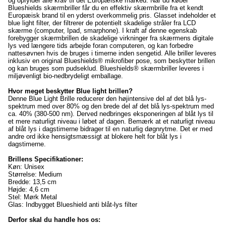
og opfylder alle krav til det Europæiske marked. Når du køber
Blueshields skærmbriller får du en effektiv skærmbrille fra et kendt
Europæisk brand til en yderst overkommelig pris. Glasset indeholder et
blue light filter, der filtrerer de potentielt skadelige stråler fra LCD
skærme (computer, Ipad, smarphone). I kraft af denne egenskab
forebygger skærmbrillen de skadelige virkninger fra skærmens digitale
lys ved længere tids arbejde foran computeren, og kan forbedre
nattesøvnen hvis de bruges i timerne inden sengetid. Alle briller leveres
inklusiv en original Blueshields® mikrofiber pose, som beskytter brillen
og kan bruges som pudseklud. Blueshields® skærmbriller leveres i
miljøvenligt bio-nedbrydeligt emballage.
Hvor meget beskytter Blue light brillen?
Denne Blue Light Brille reducerer den højintensive del af det blå lys-
spektrum med over 80% og den brede del af det blå lys-spektrum med
ca. 40% (380-500 nm). Derved nedbringes eksponeringen af blåt lys til
et mere naturligt niveau i løbet af dagen. Bemærk at et naturligt niveau
af blåt lys i dagstimerne bidrager til en naturlig døgnrytme. Det er med
andre ord ikke hensigtsmæssigt at blokere helt for blåt lys i
dagstimerne.
Brillens Specifikationer:
Køn: Unisex
Størrelse: Medium
Bredde: 13,5 cm
Højde: 4,6 cm
Stel: Mørk Metal
Glas: Indbygget Blueshield anti blåt-lys filter
Derfor skal du handle hos os: