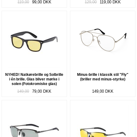
119,00
99,00
DKK
129,00
119,00
DKK
NYHED! Natkørebrille og Solbrille
Minus-brille i klassik stil "Fly"
i én brille. Glas bliver mørke i
(briller med minus-styrke)
solen (Fotokromiske glas)
"Convert"
149,00
79,00
DKK
149,00
DKK