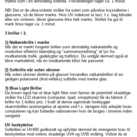
mørke som i en almindelig solbrille. Forvandlingen tager ca. 1 minut.
NB! Det er de ultra-violette stråler fra solen som påvirker krystallerne i
glassene, så de bliver mørke. Hvis UV indekset er lavt, f.x. bag bilruder
eller om vinteren, bliver glassene ikke helt mørke. Skiftet fra gul til
mørk linse tager ca. 1 minut.
3 briller i 1:
1) Natkørebrille i mørke
Når det er mørkt fungerer brillen som almindelig natkørebrille og
modvirker effektivt blænding og "sammensmeltning" af lys fra
modkørende trafik, gadelygter og trafiklys. Du undgår dermed også at
blive mørkeblind, når en modkørende bilist har passeret.
2) Solbrille når solen skinner
Når solen skinner direkte på glasset forvandles natkørebrillen til en
gedigen polariseret (Anti-refleks) solbrille med mørke glas.
3) Blue Light Briller
Da linsen også har et blue light filter som fjerner de potentielt skadelige
stråler fra LCD skærme (computer, Ipad, smarphone) får du faktisk 3
briller for 1 brilles pris. I kraft af denne egenskab forebygger
skærmbrillen anstrengelse af øjnene ved f.x. længere tids arbejde foran
computeren og kan forbedre nattesøvnen hvis de bruges i timerne inden
sengetid.
UV beskyttelse
Solbrillen er UV400 godkendt og opfylder dermed de strengeste krav til
beskyttelse mod solens skadelige UVA og UVB stråling. Vidste du at