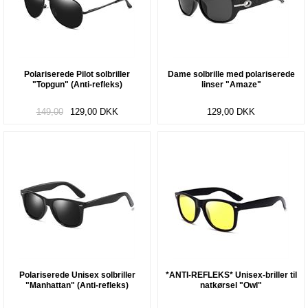
Polariserede Pilot solbriller
Dame solbrille med polariserede
"Topgun" (Anti-refleks)
linser "Amaze"
149,00
129,00
DKK
129,00
DKK
Polariserede Unisex solbriller
*ANTI-REFLEKS* Unisex-briller til
"Manhattan" (Anti-refleks)
natkørsel "Owl"