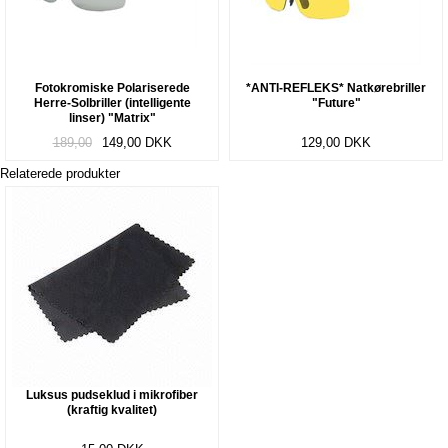
Fotokromiske Polariserede
*ANTI-REFLEKS* Natkørebriller
Herre-Solbriller (intelligente
"Future"
linser) "Matrix"
189,00
149,00
DKK
129,00
DKK
Relaterede produkter
Luksus pudseklud i mikrofiber
(kraftig kvalitet)