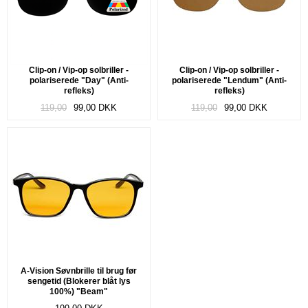
Clip-on / Vip-op solbriller -
Clip-on / Vip-op solbriller -
polariserede "Day" (Anti-
polariserede "Lendum" (Anti-
refleks)
refleks)
119,00
99,00
DKK
119,00
99,00
DKK
A-Vision Søvnbrille til brug før
sengetid (Blokerer blåt lys
100%) "Beam"