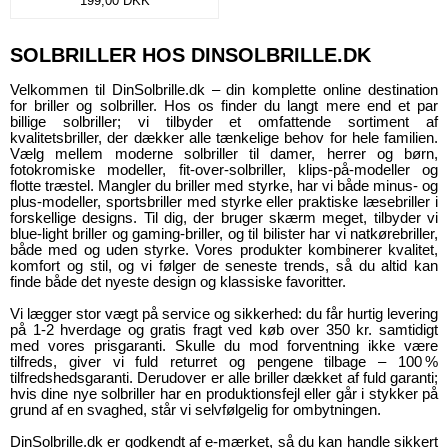
199,00
DKK
SOLBRILLER HOS DINSOLBRILLE.DK
Velkommen til DinSolbrille.dk – din komplette online destination
for briller og solbriller. Hos os finder du langt mere end et par
billige solbriller; vi tilbyder et omfattende sortiment af
kvalitetsbriller, der dækker alle tænkelige behov for hele familien.
Vælg mellem moderne solbriller til damer, herrer og børn,
fotokromiske modeller, fit‑over-solbriller, klips‑på-modeller og
flotte træstel. Mangler du briller med styrke, har vi både minus- og
plus‑modeller, sportsbriller med styrke eller praktiske læsebriller i
forskellige designs. Til dig, der bruger skærm meget, tilbyder vi
blue‑light briller og gaming-briller, og til bilister har vi natkørebriller,
både med og uden styrke. Vores produkter kombinerer kvalitet,
komfort og stil, og vi følger de seneste trends, så du altid kan
finde både det nyeste design og klassiske favoritter.
Vi lægger stor vægt på service og sikkerhed: du får hurtig levering
på 1‑2 hverdage og gratis fragt ved køb over 350 kr. samtidigt
med vores prisgaranti. Skulle du mod forventning ikke være
tilfreds, giver vi fuld returret og pengene tilbage – 100 %
tilfredshedsgaranti. Derudover er alle briller dækket af fuld garanti;
hvis dine nye solbriller har en produktionsfejl eller går i stykker på
grund af en svaghed, står vi selvfølgelig for ombytningen.
DinSolbrille.dk er godkendt af e‑mærket, så du kan handle sikkert