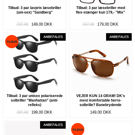
Tilbud: 3 par lavpris læsebriller
Tilbud: 3 par læsebriller med
(uni-sex) "Sandberg"
flex-stænger kun 179,- "Mix"
237,00
149,00
DKK
237,00
179,00
DKK
Tilbud: 3 par unisex polariserede
VEJER KUN 14 GRAM! DK's
solbriller "Manhattan" (anti-
mest komfortable herre-
refleks)
solbrille? Banebrydende
fleksibelt og ultra-let TR90 stel.
297,00
199,00
DKK
149,00
DKK
Polariserede linser. "Air"