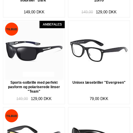
solbriller "Dark"
"Zorro"
149,00
DKK
149,00
129,00
DKK
Sports-solbrille med perfekt
Unisex læsebriller "Evergreen"
pasform og polariserede linser
"Team"
149,00
129,00
DKK
79,00
DKK