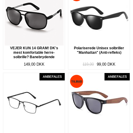
VEJER KUN 14 GRAM! DK's
Polariserede Unisex solbriller
mest komfortable herre-
"Manhattan" (Anti-refleks)
solbrille? Banebrydende
fleksibelt og ultra-let TR90 stel.
149,00
DKK
119,00
99,00
DKK
Polariserede linser. "Aktiv"