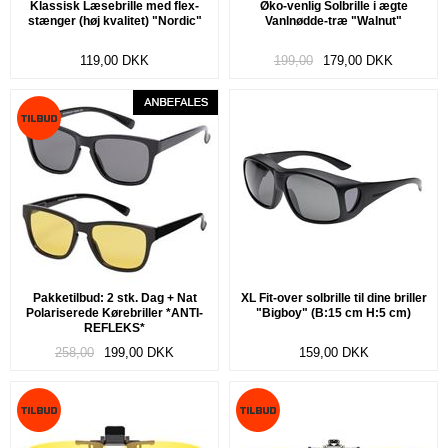
Klassisk Læsebrille med flex-
Øko-venlig Solbrille i ægte
stænger (høj kvalitet) "Nordic"
Vanlnødde-træ "Walnut"
119,00
DKK
199,00
179,00
DKK
Pakketilbud: 2 stk. Dag + Nat
XL Fit-over solbrille til dine briller
Polariserede Kørebriller *ANTI-
"Bigboy" (B:15 cm H:5 cm)
REFLEKS*
258,00
199,00
DKK
159,00
DKK