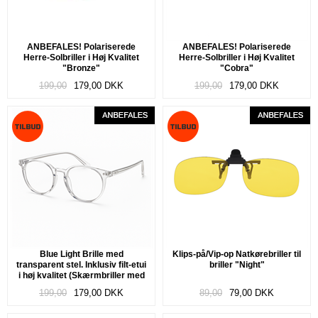
ANBEFALES! Polariserede
ANBEFALES! Polariserede
Herre-Solbriller i Høj Kvalitet
Herre-Solbriller i Høj Kvalitet
"Bronze"
"Cobra"
199,00
179,00
DKK
199,00
179,00
DKK
Blue Light Brille med
Klips-på/Vip-op Natkørebriller til
transparent stel. Inklusiv filt-etui
briller "Night"
i høj kvalitet (Skærmbriller med
blåt lys filter) "Diamond"
199,00
179,00
DKK
89,00
79,00
DKK