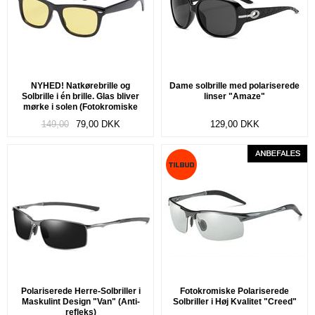
NYHED! Natkørebrille og
Dame solbrille med polariserede
Solbrille i én brille. Glas bliver
linser "Amaze"
mørke i solen (Fotokromiske
glas) "Convert"
149,00
79,00
DKK
129,00
DKK
Polariserede Herre-Solbriller i
Fotokromiske Polariserede
Maskulint Design "Van" (Anti-
Solbriller i Høj Kvalitet "Creed"
refleks)