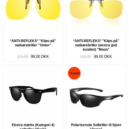
*ANTI-REFLEKS* "Klips-på"
*ANTI-REFLEKS* "Klips-på"
natkørebriller "Vinter"
natkørebriller (ekstra god
kvalitet) "Moon"
119,00
99,00
DKK
119,00
99,00
DKK
Ekstra mørke (Kategori 4)
Polariserede Solbriller til Sport