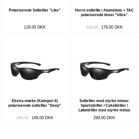
Polariserede Solbriller "Like"
Herre-solbrille i Aluminium + TAC
polariserede linser "Ultra"
129,00
DKK
219,00
179,00
DKK
Ekstra mørke (Kategori 4)
Solbriller med styrke minus:
polariserede solbriller "Deep"
Sportsbriller / Cykelbriller /
Løbebriller med styrke minus
(nærsynethed/myopia) "Runner"
199,00
149,00
DKK
299,00
DKK