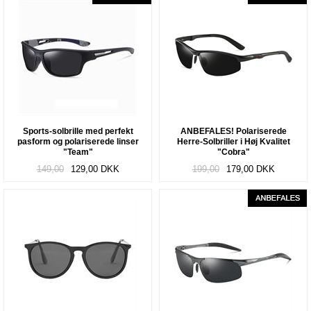
Sports-solbrille med perfekt
ANBEFALES! Polariserede
pasform og polariserede linser
Herre-Solbriller i Høj Kvalitet
"Team"
"Cobra"
149,00
129,00
DKK
199,00
179,00
DKK