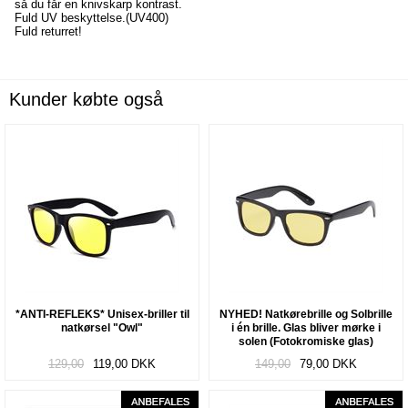
så du får en knivskarp kontrast.
Fuld UV beskyttelse.(UV400)
Fuld returret!
Kunder købte også
*ANTI-REFLEKS* Unisex-briller til
NYHED! Natkørebrille og Solbrille
natkørsel "Owl"
i én brille. Glas bliver mørke i
solen (Fotokromiske glas)
"Convert"
129,00
119,00
DKK
149,00
79,00
DKK