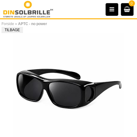
0
Forside
»
APTC - no power
TILBAGE